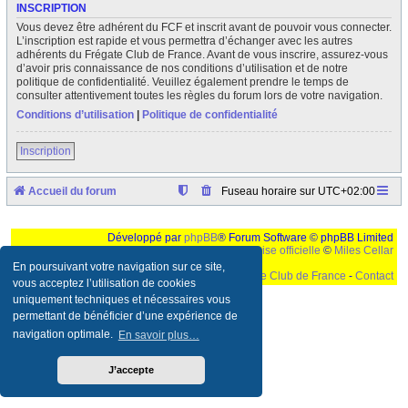
INSCRIPTION
Vous devez être adhérent du FCF et inscrit avant de pouvoir vous connecter.
L’inscription est rapide et vous permettra d’échanger avec les autres
adhérents du Frégate Club de France. Avant de vous inscrire, assurez-vous
d’avoir pris connaissance de nos conditions d’utilisation et de notre
politique de confidentialité. Veuillez également prendre le temps de
consulter attentivement toutes les règles du forum lors de votre navigation.
Conditions d’utilisation
|
Politique de confidentialité
Inscription
Accueil du forum
Fuseau horaire sur
UTC+02:00
Développé par
phpBB
® Forum Software © phpBB Limited
Traduction française officielle
©
Miles Cellar
En poursuivant votre navigation sur ce site,
©
Le Frégate Club de France
-
Contact
vous acceptez l’utilisation de cookies
uniquement techniques et nécessaires vous
Ceci est un texte de remplissage qui n'a pour but que forcer l'elargissement de la div page...
Ben oui, quand on veut pas d'un "site optimise pour une resolution de 1024x768 et
permettant de bénéficier d’une expérience de
parametres d'affichage pas defaut de votre navigateur" faut bien trouver des paliatifs !
navigation optimale.
En savoir plus…
J’accepte