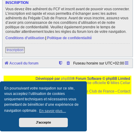
INSCRIPTION
Vous devez être adhérent du FCF et inscrit avant de pouvoir vous connecter.
L’inscription est rapide et vous permettra d’échanger avec les autres
adhérents du Frégate Club de France. Avant de vous inscrire, assurez-vous
d’avoir pris connaissance de nos conditions d’utilisation et de notre
politique de confidentialité. Veuillez également prendre le temps de
consulter attentivement toutes les règles du forum lors de votre navigation.
Conditions d’utilisation
|
Politique de confidentialité
Inscription
Accueil du forum
Fuseau horaire sur
UTC+02:00
Développé par
phpBB
® Forum Software © phpBB Limited
Traduction française officielle
©
Miles Cellar
En poursuivant votre navigation sur ce site,
©
Le Frégate Club de France
-
Contact
vous acceptez l’utilisation de cookies
uniquement techniques et nécessaires vous
Ceci est un texte de remplissage qui n'a pour but que forcer l'elargissement de la div page...
Ben oui, quand on veut pas d'un "site optimise pour une resolution de 1024x768 et
permettant de bénéficier d’une expérience de
parametres d'affichage pas defaut de votre navigateur" faut bien trouver des paliatifs !
navigation optimale.
En savoir plus…
J’accepte