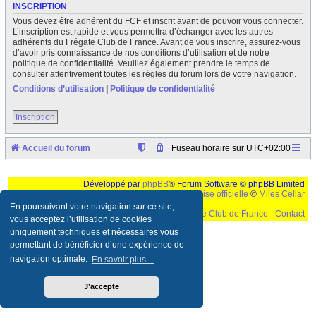
INSCRIPTION
Vous devez être adhérent du FCF et inscrit avant de pouvoir vous connecter.
L’inscription est rapide et vous permettra d’échanger avec les autres
adhérents du Frégate Club de France. Avant de vous inscrire, assurez-vous
d’avoir pris connaissance de nos conditions d’utilisation et de notre
politique de confidentialité. Veuillez également prendre le temps de
consulter attentivement toutes les règles du forum lors de votre navigation.
Conditions d’utilisation
|
Politique de confidentialité
Inscription
Accueil du forum
Fuseau horaire sur
UTC+02:00
Développé par
phpBB
® Forum Software © phpBB Limited
Traduction française officielle
©
Miles Cellar
En poursuivant votre navigation sur ce site,
©
Le Frégate Club de France
-
Contact
vous acceptez l’utilisation de cookies
uniquement techniques et nécessaires vous
Ceci est un texte de remplissage qui n'a pour but que forcer l'elargissement de la div page...
Ben oui, quand on veut pas d'un "site optimise pour une resolution de 1024x768 et
permettant de bénéficier d’une expérience de
parametres d'affichage pas defaut de votre navigateur" faut bien trouver des paliatifs !
navigation optimale.
En savoir plus…
J’accepte