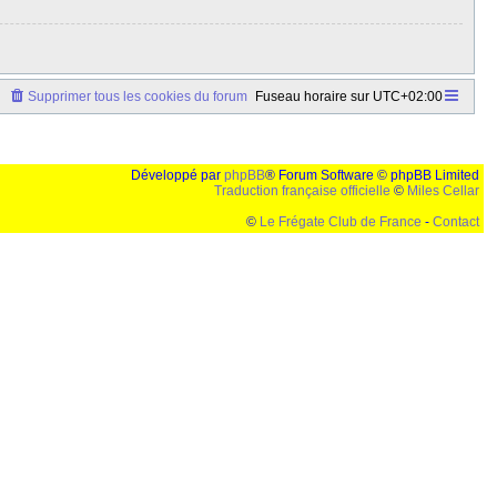
Supprimer tous les cookies du forum
Fuseau horaire sur
UTC+02:00
Développé par
phpBB
® Forum Software © phpBB Limited
Traduction française officielle
©
Miles Cellar
©
Le Frégate Club de France
-
Contact
lution de 1024x768 et parametres d'affichage pas defaut de votre navigateur" faut bien trouver