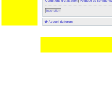
Conditions d’utilisation
|
Politique de confidentia
Inscription
Accueil du forum
Ceci est un texte de remplissage qui n'a pour but que forcer l
des paliatifs !