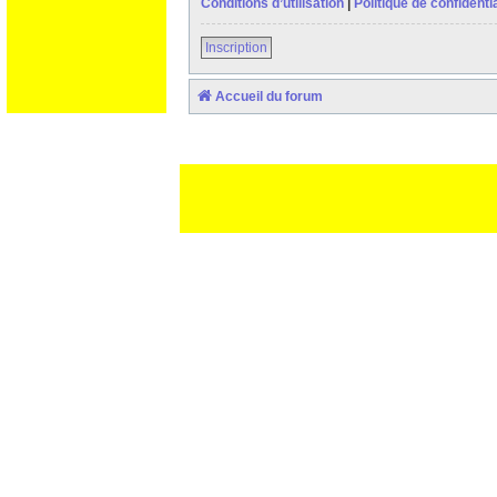
Conditions d’utilisation
|
Politique de confidentia
Inscription
Accueil du forum
Ceci est un texte de remplissage qui n'a pour but que forcer l
des paliatifs !