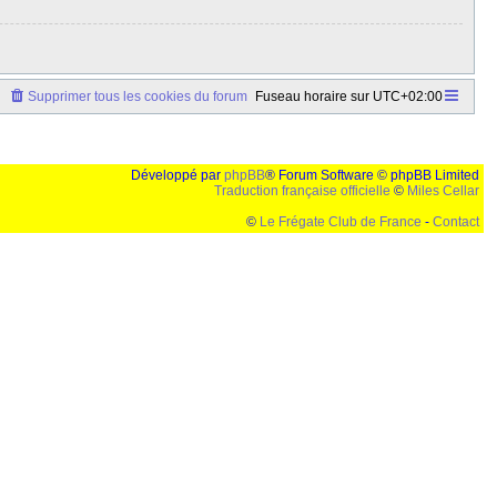
Supprimer tous les cookies du forum
Fuseau horaire sur
UTC+02:00
Développé par
phpBB
® Forum Software © phpBB Limited
Traduction française officielle
©
Miles Cellar
©
Le Frégate Club de France
-
Contact
lution de 1024x768 et parametres d'affichage pas defaut de votre navigateur" faut bien trouver