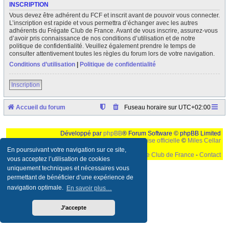
INSCRIPTION
Vous devez être adhérent du FCF et inscrit avant de pouvoir vous connecter.
L’inscription est rapide et vous permettra d’échanger avec les autres
adhérents du Frégate Club de France. Avant de vous inscrire, assurez-vous
d’avoir pris connaissance de nos conditions d’utilisation et de notre
politique de confidentialité. Veuillez également prendre le temps de
consulter attentivement toutes les règles du forum lors de votre navigation.
Conditions d’utilisation
|
Politique de confidentialité
Inscription
Accueil du forum
Fuseau horaire sur
UTC+02:00
Développé par
phpBB
® Forum Software © phpBB Limited
Traduction française officielle
©
Miles Cellar
En poursuivant votre navigation sur ce site,
©
Le Frégate Club de France
-
Contact
vous acceptez l’utilisation de cookies
uniquement techniques et nécessaires vous
Ceci est un texte de remplissage qui n'a pour but que forcer l'elargissement de la div page...
Ben oui, quand on veut pas d'un "site optimise pour une resolution de 1024x768 et
permettant de bénéficier d’une expérience de
parametres d'affichage pas defaut de votre navigateur" faut bien trouver des paliatifs !
navigation optimale.
En savoir plus…
J’accepte