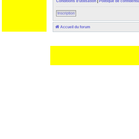
Conditions d’utilisation
|
Politique de confidentia
Inscription
Accueil du forum
Ceci est un texte de remplissage qui n'a pour but que forcer l
des paliatifs !