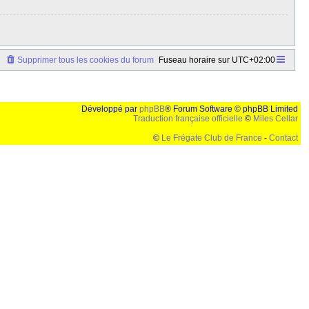
Supprimer tous les cookies du forum
Fuseau horaire sur
UTC+02:00
Développé par
phpBB
® Forum Software © phpBB Limited
Traduction française officielle
©
Miles Cellar
©
Le Frégate Club de France
-
Contact
lution de 1024x768 et parametres d'affichage pas defaut de votre navigateur" faut bien trouver