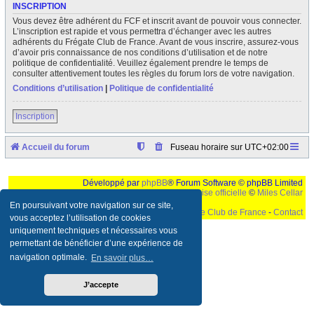
INSCRIPTION
Vous devez être adhérent du FCF et inscrit avant de pouvoir vous connecter.
L’inscription est rapide et vous permettra d’échanger avec les autres
adhérents du Frégate Club de France. Avant de vous inscrire, assurez-vous
d’avoir pris connaissance de nos conditions d’utilisation et de notre
politique de confidentialité. Veuillez également prendre le temps de
consulter attentivement toutes les règles du forum lors de votre navigation.
Conditions d’utilisation
|
Politique de confidentialité
Inscription
Accueil du forum
Fuseau horaire sur
UTC+02:00
Développé par
phpBB
® Forum Software © phpBB Limited
Traduction française officielle
©
Miles Cellar
En poursuivant votre navigation sur ce site,
©
Le Frégate Club de France
-
Contact
vous acceptez l’utilisation de cookies
uniquement techniques et nécessaires vous
Ceci est un texte de remplissage qui n'a pour but que forcer l'elargissement de la div page...
Ben oui, quand on veut pas d'un "site optimise pour une resolution de 1024x768 et
permettant de bénéficier d’une expérience de
parametres d'affichage pas defaut de votre navigateur" faut bien trouver des paliatifs !
navigation optimale.
En savoir plus…
J’accepte