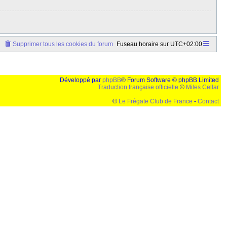
Supprimer tous les cookies du forum
Fuseau horaire sur
UTC+02:00
Développé par
phpBB
® Forum Software © phpBB Limited
Traduction française officielle
©
Miles Cellar
©
Le Frégate Club de France
-
Contact
lution de 1024x768 et parametres d'affichage pas defaut de votre navigateur" faut bien trouver