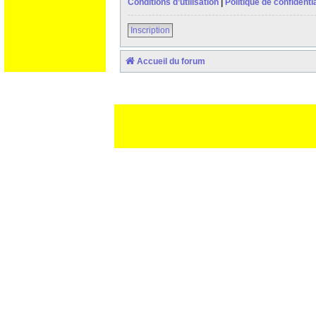
Conditions d’utilisation
|
Politique de confidentia
Inscription
Accueil du forum
Ceci est un texte de remplissage qui n'a pour but que forcer l
des paliatifs !