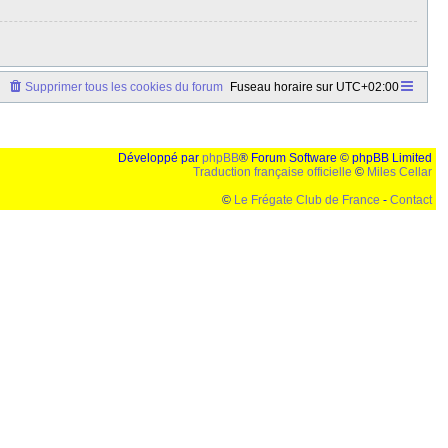
Supprimer tous les cookies du forum
Fuseau horaire sur
UTC+02:00
Développé par
phpBB
® Forum Software © phpBB Limited
Traduction française officielle
©
Miles Cellar
©
Le Frégate Club de France
-
Contact
lution de 1024x768 et parametres d'affichage pas defaut de votre navigateur" faut bien trouver