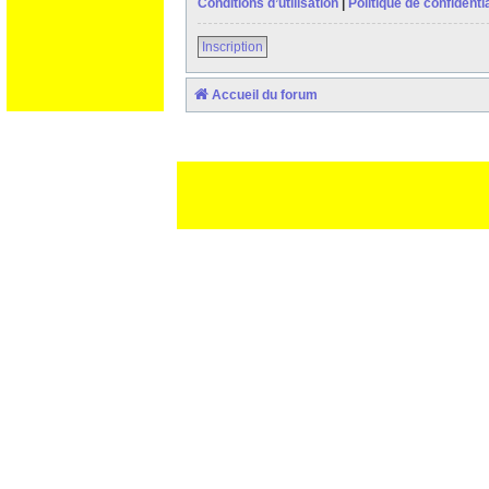
Conditions d’utilisation
|
Politique de confidentia
Inscription
Accueil du forum
Ceci est un texte de remplissage qui n'a pour but que forcer l
des paliatifs !