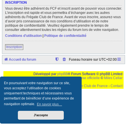
INSCRIPTION
Vous devez être adhérent du FCF et inscrit avant de pouvoir vous connecter.
L’inscription est rapide et vous permettra d’échanger avec les autres
adhérents du Frégate Club de France. Avant de vous inscrire, assurez-vous
d’avoir pris connaissance de nos conditions d’utilisation et de notre
politique de confidentialité. Veuillez également prendre le temps de
consulter attentivement toutes les règles du forum lors de votre navigation.
Conditions d’utilisation
|
Politique de confidentialité
Inscription
Accueil du forum
Fuseau horaire sur
UTC+02:00
Développé par
phpBB
® Forum Software © phpBB Limited
Traduction française officielle
©
Miles Cellar
En poursuivant votre navigation sur ce site,
©
Le Frégate Club de France
-
Contact
vous acceptez l’utilisation de cookies
uniquement techniques et nécessaires vous
Ceci est un texte de remplissage qui n'a pour but que forcer l'elargissement de la div page...
Ben oui, quand on veut pas d'un "site optimise pour une resolution de 1024x768 et
permettant de bénéficier d’une expérience de
parametres d'affichage pas defaut de votre navigateur" faut bien trouver des paliatifs !
navigation optimale.
En savoir plus…
J’accepte