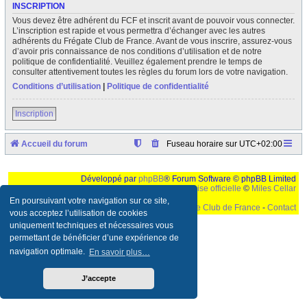
INSCRIPTION
Vous devez être adhérent du FCF et inscrit avant de pouvoir vous connecter.
L’inscription est rapide et vous permettra d’échanger avec les autres
adhérents du Frégate Club de France. Avant de vous inscrire, assurez-vous
d’avoir pris connaissance de nos conditions d’utilisation et de notre
politique de confidentialité. Veuillez également prendre le temps de
consulter attentivement toutes les règles du forum lors de votre navigation.
Conditions d’utilisation
|
Politique de confidentialité
Inscription
Accueil du forum
Fuseau horaire sur
UTC+02:00
Développé par
phpBB
® Forum Software © phpBB Limited
Traduction française officielle
©
Miles Cellar
En poursuivant votre navigation sur ce site,
©
Le Frégate Club de France
-
Contact
vous acceptez l’utilisation de cookies
uniquement techniques et nécessaires vous
Ceci est un texte de remplissage qui n'a pour but que forcer l'elargissement de la div page...
Ben oui, quand on veut pas d'un "site optimise pour une resolution de 1024x768 et
permettant de bénéficier d’une expérience de
parametres d'affichage pas defaut de votre navigateur" faut bien trouver des paliatifs !
navigation optimale.
En savoir plus…
J’accepte