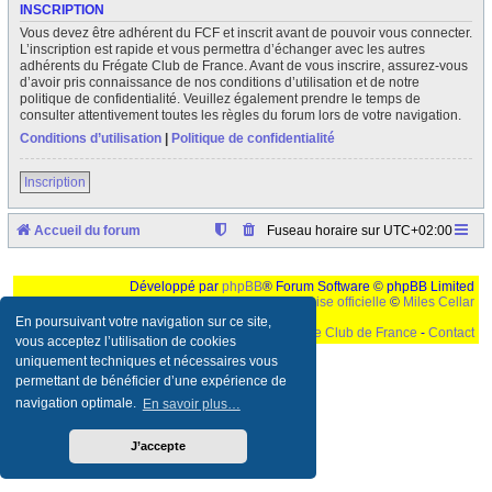
INSCRIPTION
Vous devez être adhérent du FCF et inscrit avant de pouvoir vous connecter.
L’inscription est rapide et vous permettra d’échanger avec les autres
adhérents du Frégate Club de France. Avant de vous inscrire, assurez-vous
d’avoir pris connaissance de nos conditions d’utilisation et de notre
politique de confidentialité. Veuillez également prendre le temps de
consulter attentivement toutes les règles du forum lors de votre navigation.
Conditions d’utilisation
|
Politique de confidentialité
Inscription
Accueil du forum
Fuseau horaire sur
UTC+02:00
Développé par
phpBB
® Forum Software © phpBB Limited
Traduction française officielle
©
Miles Cellar
En poursuivant votre navigation sur ce site,
©
Le Frégate Club de France
-
Contact
vous acceptez l’utilisation de cookies
uniquement techniques et nécessaires vous
Ceci est un texte de remplissage qui n'a pour but que forcer l'elargissement de la div page...
Ben oui, quand on veut pas d'un "site optimise pour une resolution de 1024x768 et
permettant de bénéficier d’une expérience de
parametres d'affichage pas defaut de votre navigateur" faut bien trouver des paliatifs !
navigation optimale.
En savoir plus…
J’accepte