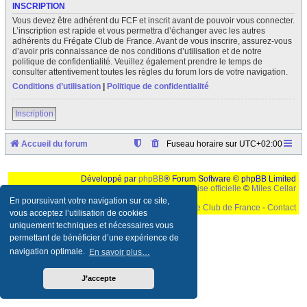
INSCRIPTION
Vous devez être adhérent du FCF et inscrit avant de pouvoir vous connecter.
L’inscription est rapide et vous permettra d’échanger avec les autres
adhérents du Frégate Club de France. Avant de vous inscrire, assurez-vous
d’avoir pris connaissance de nos conditions d’utilisation et de notre
politique de confidentialité. Veuillez également prendre le temps de
consulter attentivement toutes les règles du forum lors de votre navigation.
Conditions d’utilisation
|
Politique de confidentialité
Inscription
Accueil du forum
Fuseau horaire sur
UTC+02:00
Développé par
phpBB
® Forum Software © phpBB Limited
Traduction française officielle
©
Miles Cellar
En poursuivant votre navigation sur ce site,
©
Le Frégate Club de France
-
Contact
vous acceptez l’utilisation de cookies
uniquement techniques et nécessaires vous
Ceci est un texte de remplissage qui n'a pour but que forcer l'elargissement de la div page...
Ben oui, quand on veut pas d'un "site optimise pour une resolution de 1024x768 et
permettant de bénéficier d’une expérience de
parametres d'affichage pas defaut de votre navigateur" faut bien trouver des paliatifs !
navigation optimale.
En savoir plus…
J’accepte