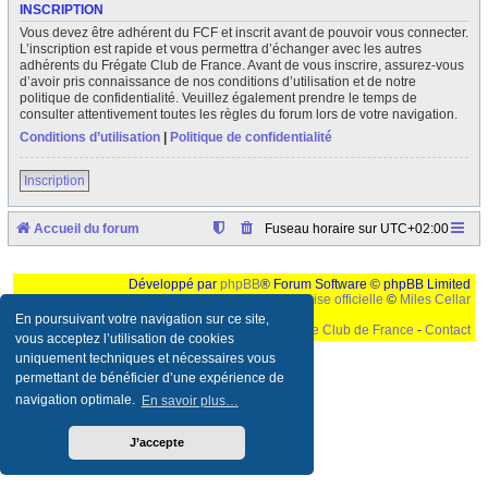
INSCRIPTION
Vous devez être adhérent du FCF et inscrit avant de pouvoir vous connecter.
L’inscription est rapide et vous permettra d’échanger avec les autres
adhérents du Frégate Club de France. Avant de vous inscrire, assurez-vous
d’avoir pris connaissance de nos conditions d’utilisation et de notre
politique de confidentialité. Veuillez également prendre le temps de
consulter attentivement toutes les règles du forum lors de votre navigation.
Conditions d’utilisation
|
Politique de confidentialité
Inscription
Accueil du forum
Fuseau horaire sur
UTC+02:00
Développé par
phpBB
® Forum Software © phpBB Limited
Traduction française officielle
©
Miles Cellar
En poursuivant votre navigation sur ce site,
©
Le Frégate Club de France
-
Contact
vous acceptez l’utilisation de cookies
uniquement techniques et nécessaires vous
Ceci est un texte de remplissage qui n'a pour but que forcer l'elargissement de la div page...
Ben oui, quand on veut pas d'un "site optimise pour une resolution de 1024x768 et
permettant de bénéficier d’une expérience de
parametres d'affichage pas defaut de votre navigateur" faut bien trouver des paliatifs !
navigation optimale.
En savoir plus…
J’accepte