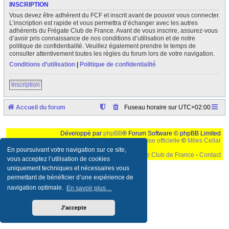
INSCRIPTION
Vous devez être adhérent du FCF et inscrit avant de pouvoir vous connecter.
L’inscription est rapide et vous permettra d’échanger avec les autres
adhérents du Frégate Club de France. Avant de vous inscrire, assurez-vous
d’avoir pris connaissance de nos conditions d’utilisation et de notre
politique de confidentialité. Veuillez également prendre le temps de
consulter attentivement toutes les règles du forum lors de votre navigation.
Conditions d’utilisation
|
Politique de confidentialité
Inscription
Accueil du forum
Fuseau horaire sur
UTC+02:00
Développé par
phpBB
® Forum Software © phpBB Limited
Traduction française officielle
©
Miles Cellar
En poursuivant votre navigation sur ce site,
©
Le Frégate Club de France
-
Contact
vous acceptez l’utilisation de cookies
uniquement techniques et nécessaires vous
Ceci est un texte de remplissage qui n'a pour but que forcer l'elargissement de la div page...
Ben oui, quand on veut pas d'un "site optimise pour une resolution de 1024x768 et
permettant de bénéficier d’une expérience de
parametres d'affichage pas defaut de votre navigateur" faut bien trouver des paliatifs !
navigation optimale.
En savoir plus…
J’accepte