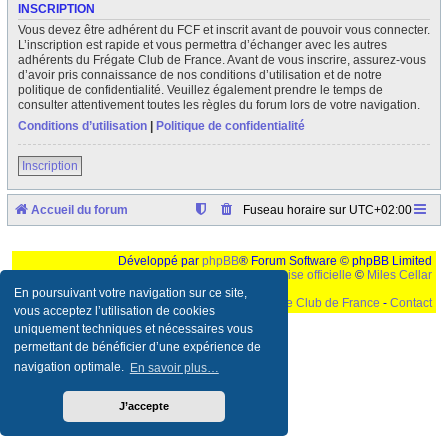
INSCRIPTION
Vous devez être adhérent du FCF et inscrit avant de pouvoir vous connecter.
L’inscription est rapide et vous permettra d’échanger avec les autres
adhérents du Frégate Club de France. Avant de vous inscrire, assurez-vous
d’avoir pris connaissance de nos conditions d’utilisation et de notre
politique de confidentialité. Veuillez également prendre le temps de
consulter attentivement toutes les règles du forum lors de votre navigation.
Conditions d’utilisation
|
Politique de confidentialité
Inscription
Accueil du forum
Fuseau horaire sur
UTC+02:00
Développé par
phpBB
® Forum Software © phpBB Limited
Traduction française officielle
©
Miles Cellar
En poursuivant votre navigation sur ce site,
©
Le Frégate Club de France
-
Contact
vous acceptez l’utilisation de cookies
uniquement techniques et nécessaires vous
Ceci est un texte de remplissage qui n'a pour but que forcer l'elargissement de la div page...
Ben oui, quand on veut pas d'un "site optimise pour une resolution de 1024x768 et
permettant de bénéficier d’une expérience de
parametres d'affichage pas defaut de votre navigateur" faut bien trouver des paliatifs !
navigation optimale.
En savoir plus…
J’accepte