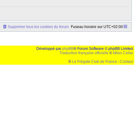
Supprimer tous les cookies du forum
Fuseau horaire sur
UTC+02:00
Développé par
phpBB
® Forum Software © phpBB Limited
Traduction française officielle
©
Miles Cellar
©
Le Frégate Club de France
-
Contact
lution de 1024x768 et parametres d'affichage pas defaut de votre navigateur" faut bien trouver