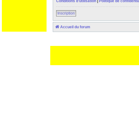
Conditions d’utilisation
|
Politique de confidentia
Inscription
Accueil du forum
Ceci est un texte de remplissage qui n'a pour but que forcer l
des paliatifs !