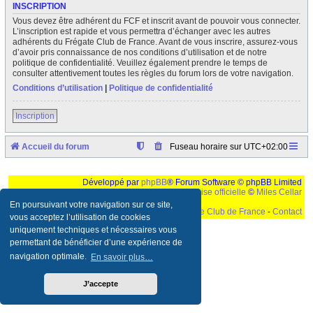
INSCRIPTION
Vous devez être adhérent du FCF et inscrit avant de pouvoir vous connecter.
L’inscription est rapide et vous permettra d’échanger avec les autres
adhérents du Frégate Club de France. Avant de vous inscrire, assurez-vous
d’avoir pris connaissance de nos conditions d’utilisation et de notre
politique de confidentialité. Veuillez également prendre le temps de
consulter attentivement toutes les règles du forum lors de votre navigation.
Conditions d’utilisation
|
Politique de confidentialité
Inscription
Accueil du forum
Fuseau horaire sur
UTC+02:00
Développé par
phpBB
® Forum Software © phpBB Limited
Traduction française officielle
©
Miles Cellar
En poursuivant votre navigation sur ce site,
©
Le Frégate Club de France
-
Contact
vous acceptez l’utilisation de cookies
uniquement techniques et nécessaires vous
Ceci est un texte de remplissage qui n'a pour but que forcer l'elargissement de la div page...
Ben oui, quand on veut pas d'un "site optimise pour une resolution de 1024x768 et
permettant de bénéficier d’une expérience de
parametres d'affichage pas defaut de votre navigateur" faut bien trouver des paliatifs !
navigation optimale.
En savoir plus…
J’accepte