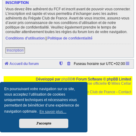
INSCRIPTION
Vous devez être adhérent du FCF et inscrit avant de pouvoir vous connecter.
L’inscription est rapide et vous permettra d’échanger avec les autres
adhérents du Frégate Club de France. Avant de vous inscrire, assurez-vous
d’avoir pris connaissance de nos conditions d’utilisation et de notre
politique de confidentialité. Veuillez également prendre le temps de
consulter attentivement toutes les règles du forum lors de votre navigation.
Conditions d’utilisation
|
Politique de confidentialité
Inscription
Accueil du forum
Fuseau horaire sur
UTC+02:00
Développé par
phpBB
® Forum Software © phpBB Limited
Traduction française officielle
©
Miles Cellar
En poursuivant votre navigation sur ce site,
©
Le Frégate Club de France
-
Contact
vous acceptez l’utilisation de cookies
uniquement techniques et nécessaires vous
Ceci est un texte de remplissage qui n'a pour but que forcer l'elargissement de la div page...
Ben oui, quand on veut pas d'un "site optimise pour une resolution de 1024x768 et
permettant de bénéficier d’une expérience de
parametres d'affichage pas defaut de votre navigateur" faut bien trouver des paliatifs !
navigation optimale.
En savoir plus…
J’accepte