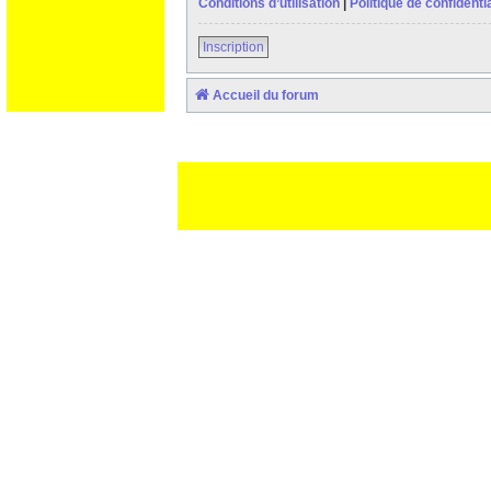
Conditions d’utilisation
|
Politique de confidentia
Inscription
Accueil du forum
Ceci est un texte de remplissage qui n'a pour but que forcer l
des paliatifs !