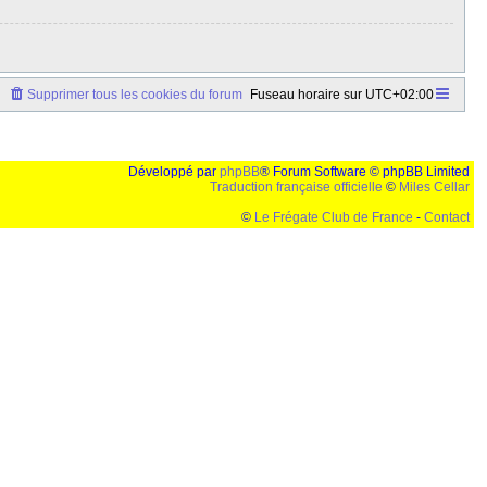
Supprimer tous les cookies du forum
Fuseau horaire sur
UTC+02:00
Développé par
phpBB
® Forum Software © phpBB Limited
Traduction française officielle
©
Miles Cellar
©
Le Frégate Club de France
-
Contact
lution de 1024x768 et parametres d'affichage pas defaut de votre navigateur" faut bien trouver