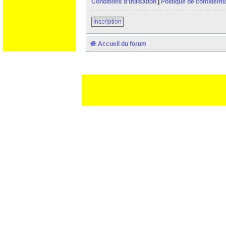
Conditions d’utilisation
|
Politique de confidentia
Inscription
Accueil du forum
Ceci est un texte de remplissage qui n'a pour but que forcer l
des paliatifs !