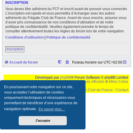
INSCRIPTION
Vous devez être adhérent du FCF et inscrit avant de pouvoir vous connecter.
L’inscription est rapide et vous permettra d’échanger avec les autres
adhérents du Frégate Club de France. Avant de vous inscrire, assurez-vous
d’avoir pris connaissance de nos conditions d’utilisation et de notre
politique de confidentialité. Veuillez également prendre le temps de
consulter attentivement toutes les règles du forum lors de votre navigation.
Conditions d’utilisation
|
Politique de confidentialité
Inscription
Accueil du forum
Fuseau horaire sur
UTC+02:00
Développé par
phpBB
® Forum Software © phpBB Limited
Traduction française officielle
©
Miles Cellar
En poursuivant votre navigation sur ce site,
©
Le Frégate Club de France
-
Contact
vous acceptez l’utilisation de cookies
uniquement techniques et nécessaires vous
Ceci est un texte de remplissage qui n'a pour but que forcer l'elargissement de la div page...
Ben oui, quand on veut pas d'un "site optimise pour une resolution de 1024x768 et
permettant de bénéficier d’une expérience de
parametres d'affichage pas defaut de votre navigateur" faut bien trouver des paliatifs !
navigation optimale.
En savoir plus…
J’accepte