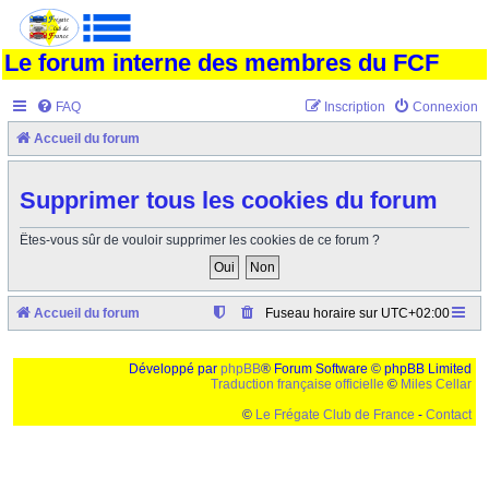
Le forum interne des membres du FCF
FAQ
Inscription
Connexion
Accueil du forum
Supprimer tous les cookies du forum
Êtes-vous sûr de vouloir supprimer les cookies de ce forum ?
Accueil du forum
Fuseau horaire sur
UTC+02:00
Développé par
phpBB
® Forum Software © phpBB Limited
Traduction française officielle
©
Miles Cellar
©
Le Frégate Club de France
-
Contact
Ceci est un texte de remplissage qui n'a pour but que forcer l'elargissement de la div page...
Ben oui, quand on veut pas d'un "site optimise pour une resolution de 1024x768 et
parametres d'affichage pas defaut de votre navigateur" faut bien trouver des paliatifs !