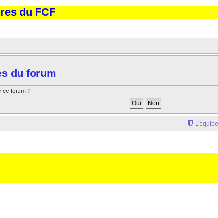
bres du FCF
es du forum
e ce forum ?
L’équipe
'elargissement de la div page... Ben oui, quand on veut pas d'un "site optimise pour une reso