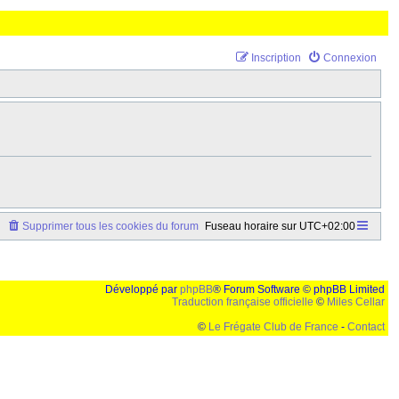
Inscription
Connexion
Supprimer tous les cookies du forum
Fuseau horaire sur
UTC+02:00
Développé par
phpBB
® Forum Software © phpBB Limited
Traduction française officielle
©
Miles Cellar
©
Le Frégate Club de France
-
Contact
lution de 1024x768 et parametres d'affichage pas defaut de votre navigateur" faut bien trouver