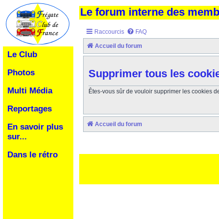
Le forum interne des mem
Raccourcis
FAQ
Accueil du forum
Le Club
Supprimer tous les cooki
Photos
Multi Média
Êtes-vous sûr de vouloir supprimer les cookies d
Reportages
Accueil du forum
En savoir plus
sur...
Dans le rétro
Ceci est un texte de remplissage qui n'a pour but que forcer l
des paliatifs !