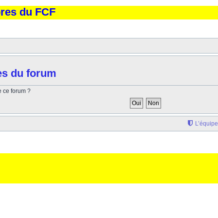
bres du FCF
es du forum
e ce forum ?
L’équipe
'elargissement de la div page... Ben oui, quand on veut pas d'un "site optimise pour une reso