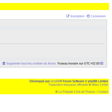
Inscription
Connexion
Supprimer tous les cookies du forum
Fuseau horaire sur
UTC+02:00
Développé par
phpBB
® Forum Software © phpBB Limited
Traduction française officielle
©
Miles Cellar
©
Le Frégate Club de France
-
Contact
lution de 1024x768 et parametres d'affichage pas defaut de votre navigateur" faut bien trouver