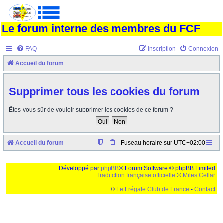
Le forum interne des membres du FCF
FAQ
Inscription
Connexion
Accueil du forum
Supprimer tous les cookies du forum
Êtes-vous sûr de vouloir supprimer les cookies de ce forum ?
Accueil du forum
Fuseau horaire sur
UTC+02:00
Développé par
phpBB
® Forum Software © phpBB Limited
Traduction française officielle
©
Miles Cellar
©
Le Frégate Club de France
-
Contact
Ceci est un texte de remplissage qui n'a pour but que forcer l'elargissement de la div page...
Ben oui, quand on veut pas d'un "site optimise pour une resolution de 1024x768 et
parametres d'affichage pas defaut de votre navigateur" faut bien trouver des paliatifs !