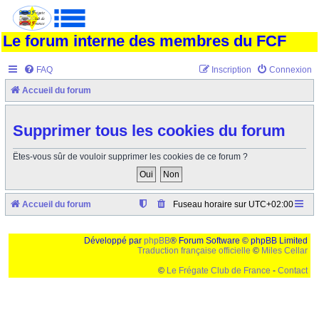
Le forum interne des membres du FCF
FAQ
Inscription
Connexion
Accueil du forum
Supprimer tous les cookies du forum
Êtes-vous sûr de vouloir supprimer les cookies de ce forum ?
Accueil du forum
Fuseau horaire sur
UTC+02:00
Développé par
phpBB
® Forum Software © phpBB Limited
Traduction française officielle
©
Miles Cellar
©
Le Frégate Club de France
-
Contact
Ceci est un texte de remplissage qui n'a pour but que forcer l'elargissement de la div page...
Ben oui, quand on veut pas d'un "site optimise pour une resolution de 1024x768 et
parametres d'affichage pas defaut de votre navigateur" faut bien trouver des paliatifs !