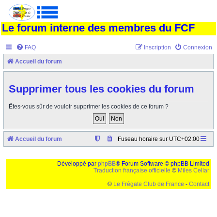
Le forum interne des membres du FCF
FAQ
Inscription
Connexion
Accueil du forum
Supprimer tous les cookies du forum
Êtes-vous sûr de vouloir supprimer les cookies de ce forum ?
Accueil du forum
Fuseau horaire sur
UTC+02:00
Développé par
phpBB
® Forum Software © phpBB Limited
Traduction française officielle
©
Miles Cellar
©
Le Frégate Club de France
-
Contact
Ceci est un texte de remplissage qui n'a pour but que forcer l'elargissement de la div page...
Ben oui, quand on veut pas d'un "site optimise pour une resolution de 1024x768 et
parametres d'affichage pas defaut de votre navigateur" faut bien trouver des paliatifs !