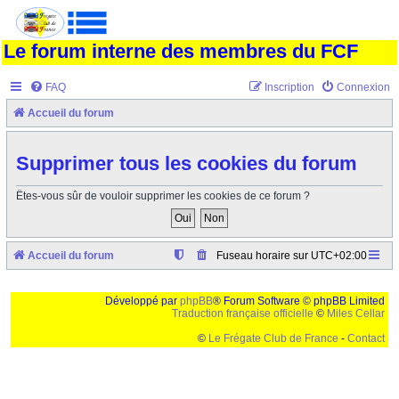
Le forum interne des membres du FCF
FAQ
Inscription
Connexion
Accueil du forum
Supprimer tous les cookies du forum
Êtes-vous sûr de vouloir supprimer les cookies de ce forum ?
Accueil du forum
Fuseau horaire sur
UTC+02:00
Développé par
phpBB
® Forum Software © phpBB Limited
Traduction française officielle
©
Miles Cellar
©
Le Frégate Club de France
-
Contact
Ceci est un texte de remplissage qui n'a pour but que forcer l'elargissement de la div page...
Ben oui, quand on veut pas d'un "site optimise pour une resolution de 1024x768 et
parametres d'affichage pas defaut de votre navigateur" faut bien trouver des paliatifs !