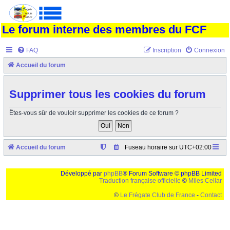
Le forum interne des membres du FCF
FAQ
Inscription
Connexion
Accueil du forum
Supprimer tous les cookies du forum
Êtes-vous sûr de vouloir supprimer les cookies de ce forum ?
Accueil du forum
Fuseau horaire sur
UTC+02:00
Développé par
phpBB
® Forum Software © phpBB Limited
Traduction française officielle
©
Miles Cellar
©
Le Frégate Club de France
-
Contact
Ceci est un texte de remplissage qui n'a pour but que forcer l'elargissement de la div page...
Ben oui, quand on veut pas d'un "site optimise pour une resolution de 1024x768 et
parametres d'affichage pas defaut de votre navigateur" faut bien trouver des paliatifs !