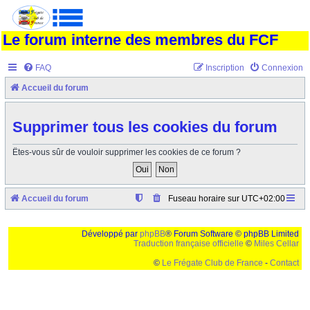
Le forum interne des membres du FCF
FAQ
Inscription
Connexion
Accueil du forum
Supprimer tous les cookies du forum
Êtes-vous sûr de vouloir supprimer les cookies de ce forum ?
Accueil du forum
Fuseau horaire sur
UTC+02:00
Développé par
phpBB
® Forum Software © phpBB Limited
Traduction française officielle
©
Miles Cellar
©
Le Frégate Club de France
-
Contact
Ceci est un texte de remplissage qui n'a pour but que forcer l'elargissement de la div page...
Ben oui, quand on veut pas d'un "site optimise pour une resolution de 1024x768 et
parametres d'affichage pas defaut de votre navigateur" faut bien trouver des paliatifs !