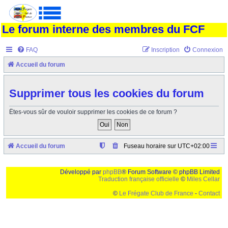
Le forum interne des membres du FCF
FAQ
Inscription
Connexion
Accueil du forum
Supprimer tous les cookies du forum
Êtes-vous sûr de vouloir supprimer les cookies de ce forum ?
Accueil du forum
Fuseau horaire sur
UTC+02:00
Développé par
phpBB
® Forum Software © phpBB Limited
Traduction française officielle
©
Miles Cellar
©
Le Frégate Club de France
-
Contact
Ceci est un texte de remplissage qui n'a pour but que forcer l'elargissement de la div page...
Ben oui, quand on veut pas d'un "site optimise pour une resolution de 1024x768 et
parametres d'affichage pas defaut de votre navigateur" faut bien trouver des paliatifs !