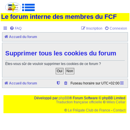
Le forum interne des membres du FCF
FAQ
Inscription
Connexion
Accueil du forum
Supprimer tous les cookies du forum
Êtes-vous sûr de vouloir supprimer les cookies de ce forum ?
Accueil du forum
Fuseau horaire sur
UTC+02:00
Développé par
phpBB
® Forum Software © phpBB Limited
Traduction française officielle
©
Miles Cellar
©
Le Frégate Club de France
-
Contact
Ceci est un texte de remplissage qui n'a pour but que forcer l'elargissement de la div page...
Ben oui, quand on veut pas d'un "site optimise pour une resolution de 1024x768 et
parametres d'affichage pas defaut de votre navigateur" faut bien trouver des paliatifs !