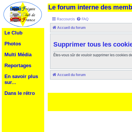
Le forum interne des mem
Raccourcis
FAQ
Accueil du forum
Le Club
Supprimer tous les cooki
Photos
Multi Média
Êtes-vous sûr de vouloir supprimer les cookies d
Reportages
Accueil du forum
En savoir plus
sur...
Dans le rétro
Ceci est un texte de remplissage qui n'a pour but que forcer l
des paliatifs !