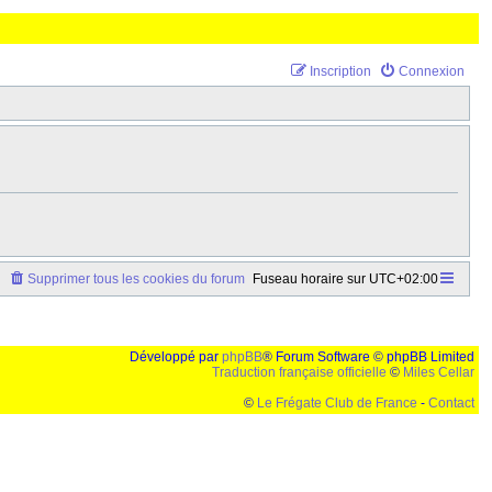
Inscription
Connexion
Supprimer tous les cookies du forum
Fuseau horaire sur
UTC+02:00
Développé par
phpBB
® Forum Software © phpBB Limited
Traduction française officielle
©
Miles Cellar
©
Le Frégate Club de France
-
Contact
lution de 1024x768 et parametres d'affichage pas defaut de votre navigateur" faut bien trouver