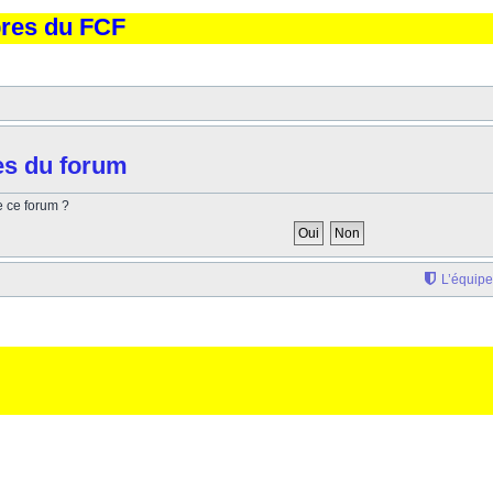
bres du FCF
es du forum
e ce forum ?
L’équipe
'elargissement de la div page... Ben oui, quand on veut pas d'un "site optimise pour une reso