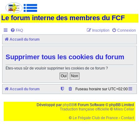
Le forum interne des membres du FCF
FAQ
Inscription
Connexion
Accueil du forum
Supprimer tous les cookies du forum
Êtes-vous sûr de vouloir supprimer les cookies de ce forum ?
Accueil du forum
Fuseau horaire sur
UTC+02:00
Développé par
phpBB
® Forum Software © phpBB Limited
Traduction française officielle
©
Miles Cellar
©
Le Frégate Club de France
-
Contact
Ceci est un texte de remplissage qui n'a pour but que forcer l'elargissement de la div page...
Ben oui, quand on veut pas d'un "site optimise pour une resolution de 1024x768 et
parametres d'affichage pas defaut de votre navigateur" faut bien trouver des paliatifs !