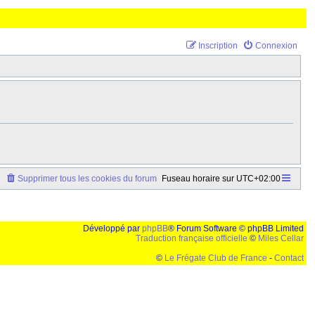
Inscription
Connexion
Supprimer tous les cookies du forum
Fuseau horaire sur
UTC+02:00
Développé par
phpBB
® Forum Software © phpBB Limited
Traduction française officielle
©
Miles Cellar
©
Le Frégate Club de France
-
Contact
lution de 1024x768 et parametres d'affichage pas defaut de votre navigateur" faut bien trouver