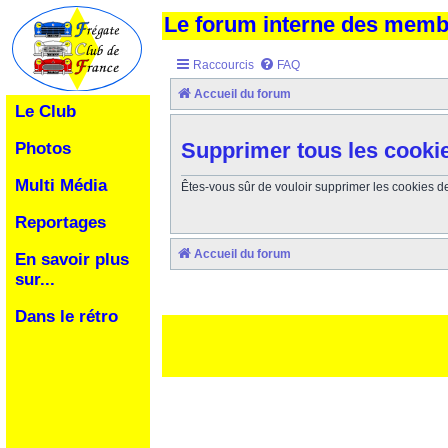
Le forum interne des mem
Raccourcis
FAQ
Accueil du forum
Le Club
Supprimer tous les cooki
Photos
Multi Média
Êtes-vous sûr de vouloir supprimer les cookies d
Reportages
Accueil du forum
En savoir plus
sur...
Dans le rétro
Ceci est un texte de remplissage qui n'a pour but que forcer l
des paliatifs !