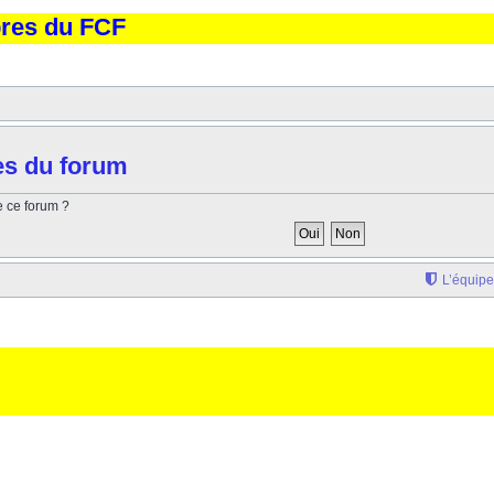
bres du FCF
es du forum
e ce forum ?
L’équipe
'elargissement de la div page... Ben oui, quand on veut pas d'un "site optimise pour une reso