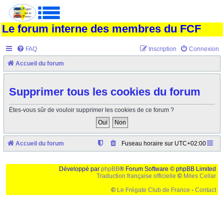
Le forum interne des membres du FCF
FAQ
Inscription
Connexion
Accueil du forum
Supprimer tous les cookies du forum
Êtes-vous sûr de vouloir supprimer les cookies de ce forum ?
Accueil du forum
Fuseau horaire sur
UTC+02:00
Développé par
phpBB
® Forum Software © phpBB Limited
Traduction française officielle
©
Miles Cellar
©
Le Frégate Club de France
-
Contact
Ceci est un texte de remplissage qui n'a pour but que forcer l'elargissement de la div page...
Ben oui, quand on veut pas d'un "site optimise pour une resolution de 1024x768 et
parametres d'affichage pas defaut de votre navigateur" faut bien trouver des paliatifs !