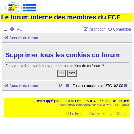
Le forum interne des membres du FCF
FAQ
Inscription
Connexion
Accueil du forum
Supprimer tous les cookies du forum
Êtes-vous sûr de vouloir supprimer les cookies de ce forum ?
Accueil du forum
Fuseau horaire sur
UTC+02:00
Développé par
phpBB
® Forum Software © phpBB Limited
Traduction française officielle
©
Miles Cellar
©
Le Frégate Club de France
-
Contact
Ceci est un texte de remplissage qui n'a pour but que forcer l'elargissement de la div page...
Ben oui, quand on veut pas d'un "site optimise pour une resolution de 1024x768 et
parametres d'affichage pas defaut de votre navigateur" faut bien trouver des paliatifs !