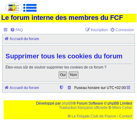
Le forum interne des membres du FCF
FAQ
Inscription
Connexion
Accueil du forum
Supprimer tous les cookies du forum
Êtes-vous sûr de vouloir supprimer les cookies de ce forum ?
Accueil du forum
Fuseau horaire sur
UTC+02:00
Développé par
phpBB
® Forum Software © phpBB Limited
Traduction française officielle
©
Miles Cellar
©
Le Frégate Club de France
-
Contact
Ceci est un texte de remplissage qui n'a pour but que forcer l'elargissement de la div page...
Ben oui, quand on veut pas d'un "site optimise pour une resolution de 1024x768 et
parametres d'affichage pas defaut de votre navigateur" faut bien trouver des paliatifs !