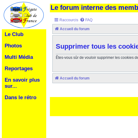
Le forum interne des mem
Raccourcis
FAQ
Accueil du forum
Le Club
Supprimer tous les cooki
Photos
Multi Média
Êtes-vous sûr de vouloir supprimer les cookies d
Reportages
Accueil du forum
En savoir plus
sur...
Dans le rétro
Ceci est un texte de remplissage qui n'a pour but que forcer l
des paliatifs !