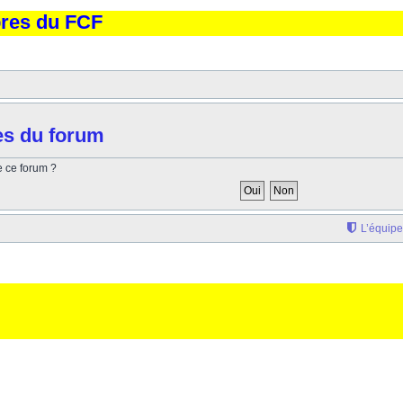
bres du FCF
es du forum
e ce forum ?
L’équipe
'elargissement de la div page... Ben oui, quand on veut pas d'un "site optimise pour une reso