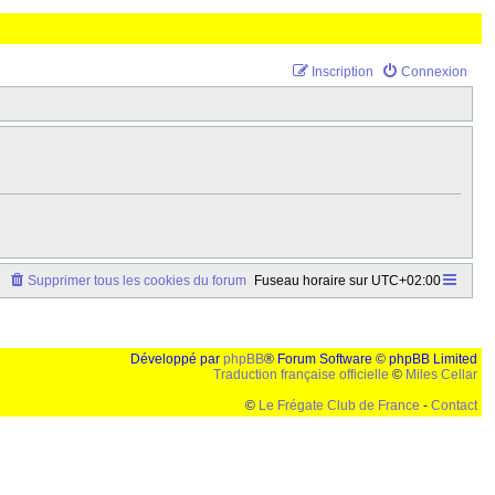
Inscription
Connexion
Supprimer tous les cookies du forum
Fuseau horaire sur
UTC+02:00
Développé par
phpBB
® Forum Software © phpBB Limited
Traduction française officielle
©
Miles Cellar
©
Le Frégate Club de France
-
Contact
lution de 1024x768 et parametres d'affichage pas defaut de votre navigateur" faut bien trouver