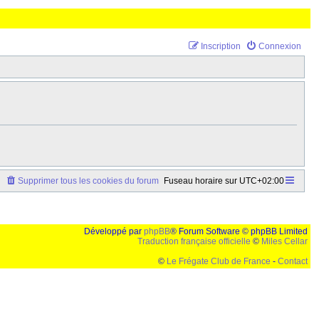
Inscription
Connexion
Supprimer tous les cookies du forum
Fuseau horaire sur
UTC+02:00
Développé par
phpBB
® Forum Software © phpBB Limited
Traduction française officielle
©
Miles Cellar
©
Le Frégate Club de France
-
Contact
lution de 1024x768 et parametres d'affichage pas defaut de votre navigateur" faut bien trouver