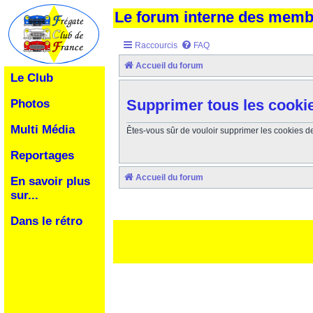
Le forum interne des mem
Raccourcis
FAQ
Accueil du forum
Le Club
Supprimer tous les cooki
Photos
Multi Média
Êtes-vous sûr de vouloir supprimer les cookies d
Reportages
Accueil du forum
En savoir plus
sur...
Dans le rétro
Ceci est un texte de remplissage qui n'a pour but que forcer l
des paliatifs !