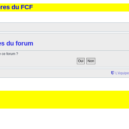
bres du FCF
es du forum
e ce forum ?
L’équipe
'elargissement de la div page... Ben oui, quand on veut pas d'un "site optimise pour une reso