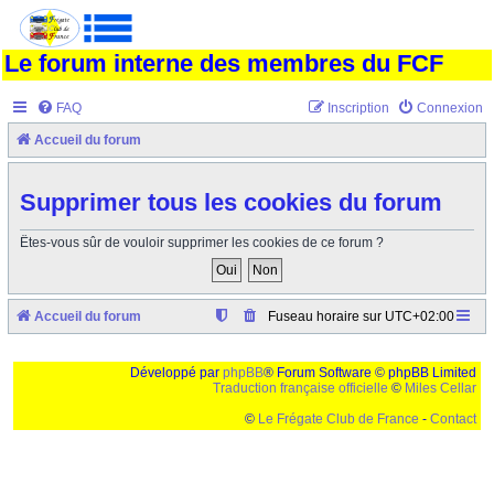
Le forum interne des membres du FCF
FAQ
Inscription
Connexion
Accueil du forum
Supprimer tous les cookies du forum
Êtes-vous sûr de vouloir supprimer les cookies de ce forum ?
Accueil du forum
Fuseau horaire sur
UTC+02:00
Développé par
phpBB
® Forum Software © phpBB Limited
Traduction française officielle
©
Miles Cellar
©
Le Frégate Club de France
-
Contact
Ceci est un texte de remplissage qui n'a pour but que forcer l'elargissement de la div page...
Ben oui, quand on veut pas d'un "site optimise pour une resolution de 1024x768 et
parametres d'affichage pas defaut de votre navigateur" faut bien trouver des paliatifs !