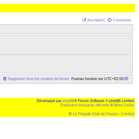
Inscription
Connexion
Supprimer tous les cookies du forum
Fuseau horaire sur
UTC+02:00
Développé par
phpBB
® Forum Software © phpBB Limited
Traduction française officielle
©
Miles Cellar
©
Le Frégate Club de France
-
Contact
lution de 1024x768 et parametres d'affichage pas defaut de votre navigateur" faut bien trouver