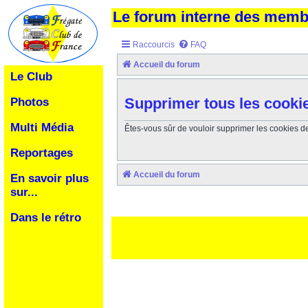
Le forum interne des mem
Raccourcis
FAQ
Accueil du forum
Le Club
Supprimer tous les cooki
Photos
Multi Média
Êtes-vous sûr de vouloir supprimer les cookies d
Reportages
Accueil du forum
En savoir plus
sur...
Dans le rétro
Ceci est un texte de remplissage qui n'a pour but que forcer l
des paliatifs !