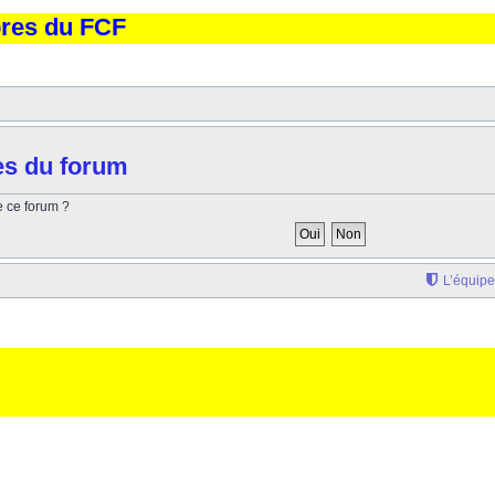
bres du FCF
es du forum
e ce forum ?
L’équipe
'elargissement de la div page... Ben oui, quand on veut pas d'un "site optimise pour une reso