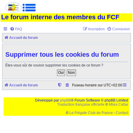
Le forum interne des membres du FCF
FAQ
Inscription
Connexion
Accueil du forum
Supprimer tous les cookies du forum
Êtes-vous sûr de vouloir supprimer les cookies de ce forum ?
Accueil du forum
Fuseau horaire sur
UTC+02:00
Développé par
phpBB
® Forum Software © phpBB Limited
Traduction française officielle
©
Miles Cellar
©
Le Frégate Club de France
-
Contact
Ceci est un texte de remplissage qui n'a pour but que forcer l'elargissement de la div page...
Ben oui, quand on veut pas d'un "site optimise pour une resolution de 1024x768 et
parametres d'affichage pas defaut de votre navigateur" faut bien trouver des paliatifs !