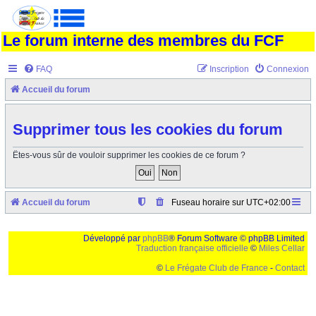
Le forum interne des membres du FCF
FAQ
Inscription
Connexion
Accueil du forum
Supprimer tous les cookies du forum
Êtes-vous sûr de vouloir supprimer les cookies de ce forum ?
Accueil du forum
Fuseau horaire sur
UTC+02:00
Développé par
phpBB
® Forum Software © phpBB Limited
Traduction française officielle
©
Miles Cellar
©
Le Frégate Club de France
-
Contact
Ceci est un texte de remplissage qui n'a pour but que forcer l'elargissement de la div page...
Ben oui, quand on veut pas d'un "site optimise pour une resolution de 1024x768 et
parametres d'affichage pas defaut de votre navigateur" faut bien trouver des paliatifs !