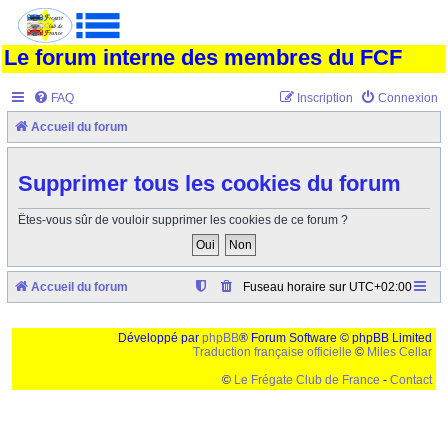
Le forum interne des membres du FCF
FAQ
Inscription
Connexion
Accueil du forum
Supprimer tous les cookies du forum
Êtes-vous sûr de vouloir supprimer les cookies de ce forum ?
Accueil du forum
Fuseau horaire sur
UTC+02:00
Développé par
phpBB
® Forum Software © phpBB Limited
Traduction française officielle
©
Miles Cellar
©
Le Frégate Club de France
-
Contact
Ceci est un texte de remplissage qui n'a pour but que forcer l'elargissement de la div page...
Ben oui, quand on veut pas d'un "site optimise pour une resolution de 1024x768 et
parametres d'affichage pas defaut de votre navigateur" faut bien trouver des paliatifs !