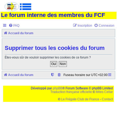
Le forum interne des membres du FCF
FAQ
Inscription
Connexion
Accueil du forum
Supprimer tous les cookies du forum
Êtes-vous sûr de vouloir supprimer les cookies de ce forum ?
Accueil du forum
Fuseau horaire sur
UTC+02:00
Développé par
phpBB
® Forum Software © phpBB Limited
Traduction française officielle
©
Miles Cellar
©
Le Frégate Club de France
-
Contact
Ceci est un texte de remplissage qui n'a pour but que forcer l'elargissement de la div page...
Ben oui, quand on veut pas d'un "site optimise pour une resolution de 1024x768 et
parametres d'affichage pas defaut de votre navigateur" faut bien trouver des paliatifs !