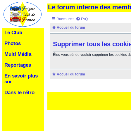
Le forum interne des mem
Raccourcis
FAQ
Accueil du forum
Le Club
Supprimer tous les cooki
Photos
Multi Média
Êtes-vous sûr de vouloir supprimer les cookies d
Reportages
Accueil du forum
En savoir plus
sur...
Dans le rétro
Ceci est un texte de remplissage qui n'a pour but que forcer l
des paliatifs !