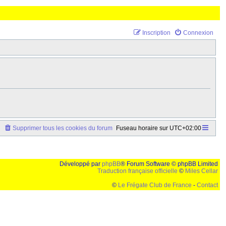
Inscription
Connexion
Supprimer tous les cookies du forum
Fuseau horaire sur
UTC+02:00
Développé par
phpBB
® Forum Software © phpBB Limited
Traduction française officielle
©
Miles Cellar
©
Le Frégate Club de France
-
Contact
lution de 1024x768 et parametres d'affichage pas defaut de votre navigateur" faut bien trouver