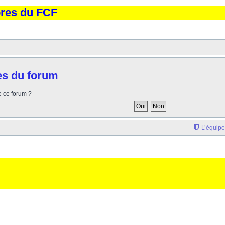
bres du FCF
es du forum
e ce forum ?
L’équipe
'elargissement de la div page... Ben oui, quand on veut pas d'un "site optimise pour une reso