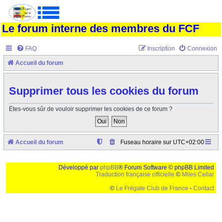
Le forum interne des membres du FCF
FAQ
Inscription
Connexion
Accueil du forum
Supprimer tous les cookies du forum
Êtes-vous sûr de vouloir supprimer les cookies de ce forum ?
Accueil du forum
Fuseau horaire sur
UTC+02:00
Développé par
phpBB
® Forum Software © phpBB Limited
Traduction française officielle
©
Miles Cellar
©
Le Frégate Club de France
-
Contact
Ceci est un texte de remplissage qui n'a pour but que forcer l'elargissement de la div page...
Ben oui, quand on veut pas d'un "site optimise pour une resolution de 1024x768 et
parametres d'affichage pas defaut de votre navigateur" faut bien trouver des paliatifs !